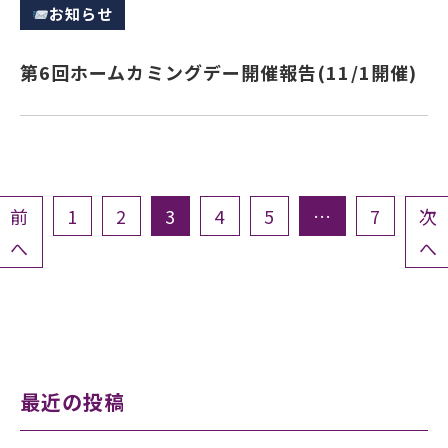
お知らせ
第6回ホームカミングデー開催報告(11/1開催)
投
稿
の
前
1
2
3
4
5
…
7
次
ペ
へ
へ
ー
ジ
送
り
最近の投稿