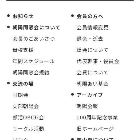
お知らせ
会員の方へ
朝陽同窓会について
会員情報変更
会長のごあいさつ
退会・逝去
母校支援
総会について
年間スケジュール
代表幹事・役員会
朝陽同窓会規約
会費について
交流の場
朝陽あい基金
同期会
アーカイブ
支部朝陽会
朝陽会報
部活OBOG会
100周年記念事業
サークル活動
旧ホームページ
リンク
館山寮について