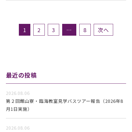
投
稿
の
1
2
3
…
8
次へ
ペ
ー
ジ
送
り
最近の投稿
2026.08.06
第２回館山寮・臨海教室見学バスツアー報告（2026年8
月1日実施）
2026.08.06