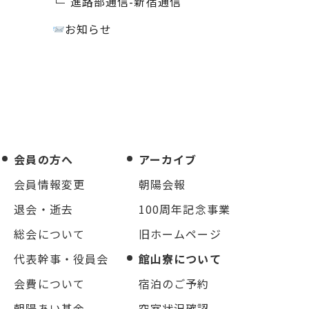
進路部通信-新宿通信
お知らせ
会員の方へ
アーカイブ
会員情報変更
朝陽会報
退会・逝去
100周年記念事業
総会について
旧ホームページ
代表幹事・役員会
館山寮について
会費について
宿泊のご予約
朝陽あい基金
空室状況確認