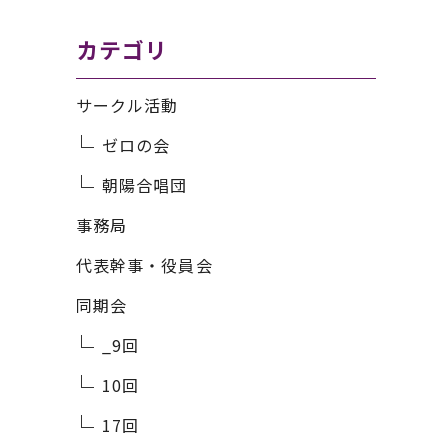
カテゴリ
サークル活動
ゼロの会
朝陽合唱団
事務局
代表幹事・役員会
同期会
_9回
10回
17回