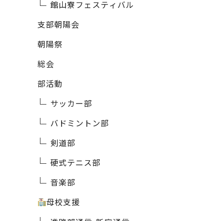
館山寮フェスティバル
支部朝陽会
朝陽祭
総会
部活動
サッカー部
バドミントン部
剣道部
硬式テニス部
音楽部
母校支援