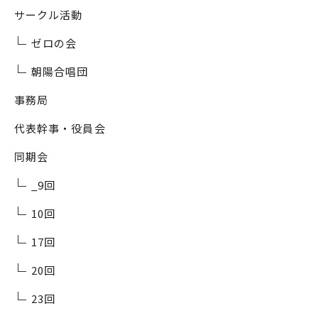
サークル活動
ゼロの会
朝陽合唱団
事務局
代表幹事・役員会
同期会
_9回
10回
17回
20回
23回